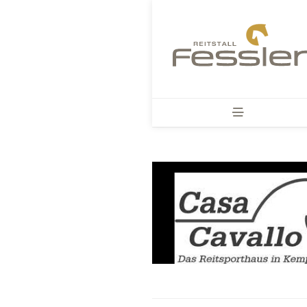

Startseite
Über uns
Hofrundgang
Neuigkeiten
Kontakt
Sponsoren